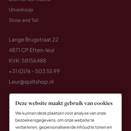
Uitverkoop
Show and Tell
Lange Brugstraat 22
4871 CP Etten-leur
KVK: 58156488
+31 (0)76 - 503 55 99
Leur@quiltshop.nl
Deze website maakt gebruik van cookies
We kunnen deze plaatsen voor analyse van onze
bezoekersgegevens, om onze website te
verbeteren, gepersonaliseerde inhoud te tonen en