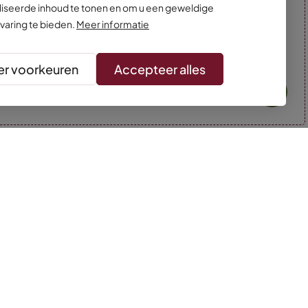
iseerde inhoud te tonen en om u een geweldige
varing te bieden.
Meer informatie
r voorkeuren
Accepteer alles
* Kleuren kunnen afwijken van de foto