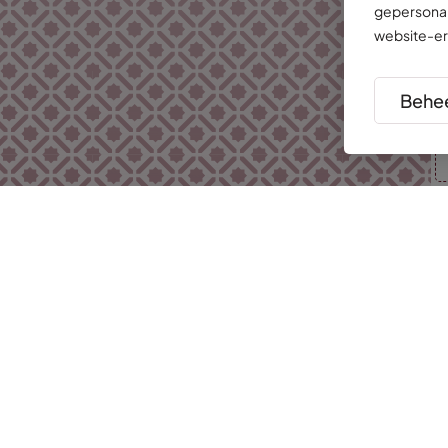
gepersonal
website-er
Behee