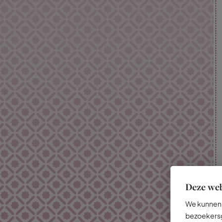
Deze web
We kunnen 
bezoekersg