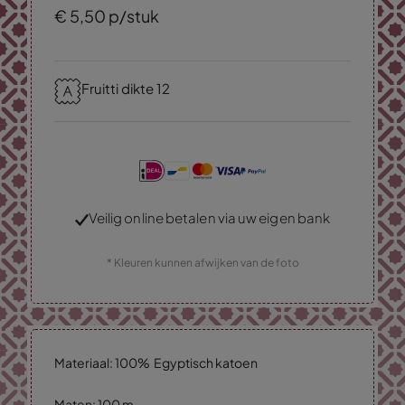
€
5,
50
p/stuk
Fruitti dikte 12
Veilig online betalen via uw eigen bank
* Kleuren kunnen afwijken van de foto
Materiaal: 100% Egyptisch katoen
Maten: 100 m