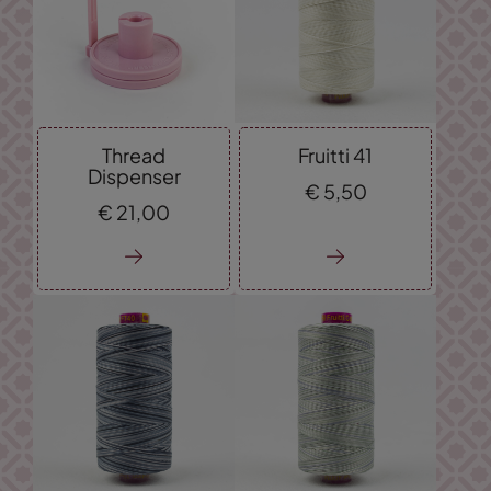
Thread
Fruitti 41
Dispenser
€
5,
50
€
21,
00