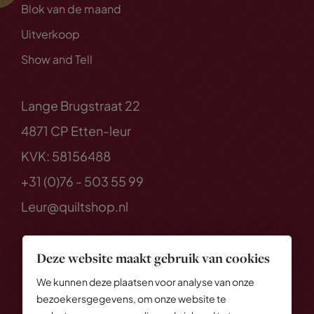
Blok van de maand
Uitverkoop
Show and Tell
Lange Brugstraat 22
4871 CP Etten-leur
KVK: 58156488
+31 (0)76 - 503 55 99
Leur@quiltshop.nl
Deze website maakt gebruik van cookies
We kunnen deze plaatsen voor analyse van onze
bezoekersgegevens, om onze website te