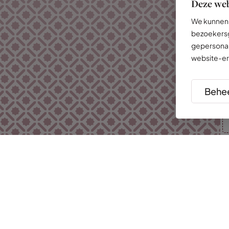
Deze web
We kunnen 
bezoekersg
gepersonal
website-er
Behee