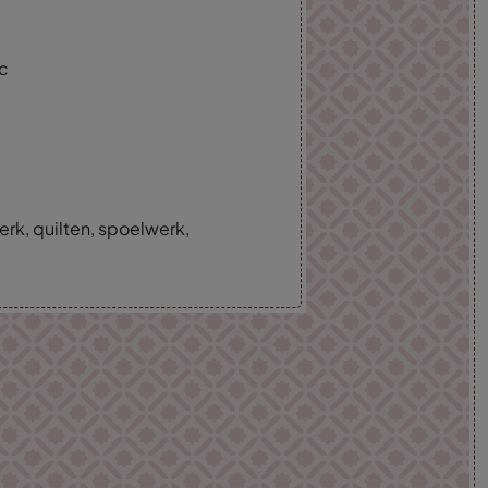
ic
erk, quilten, spoelwerk,