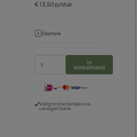
€
13,
50
p/stuk
Glamore
In
winkelmand
Veilig online betalen via
uw eigen bank