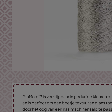
GlaMore™ is verkrijgbaar in gedurfde kleuren d
en is perfect om een beetje textuur en glans 
door het oog van een naaimachinenaald te pas