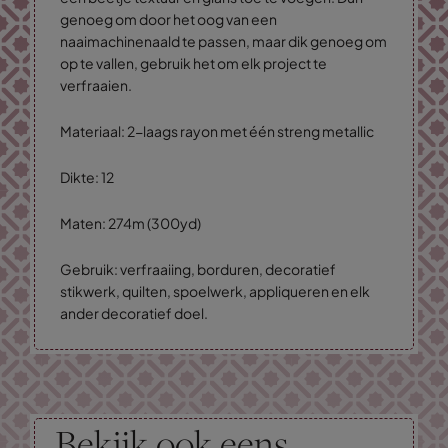
genoeg om door het oog van een
naaimachinenaald te passen, maar dik genoeg om
op te vallen, gebruik het om elk project te
verfraaien.
Materiaal: 2-laags rayon met één streng metallic
Dikte: 12
Maten: 274m (300yd)
Gebruik: verfraaiing, borduren, decoratief
stikwerk, quilten, spoelwerk, appliqueren en elk
ander decoratief doel.
Bekijk ook eens