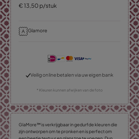
€
13,
50
p/stuk
Glamore
Veilig online betalen via uw eigen bank
* Kleuren kunnen afwijken van de foto
GlaMore™ is verkrijgbaar in gedurfde kleuren die
zijn ontworpen om te pronken en is perfect om
een beetje textuur en glans toe te voegen. Dun