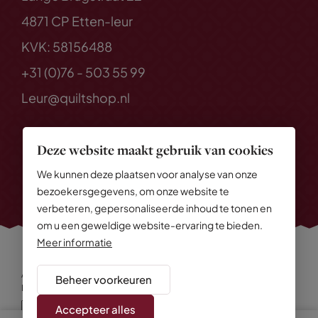
4871 CP Etten-leur
KVK: 58156488
+31 (0)76 - 503 55 99
Leur@quiltshop.nl
Deze website maakt gebruik van cookies
We kunnen deze plaatsen voor analyse van onze
bezoekersgegevens, om onze website te
verbeteren, gepersonaliseerde inhoud te tonen en
om u een geweldige website-ervaring te bieden.
Meer informatie
Alle rechten voorbehouden
© 2026 Quiltshop
Beheer voorkeuren
Privacy Policy
Algemene voorwaarden
Cookies
Disclaimer
Sitemap
Accepteer alles