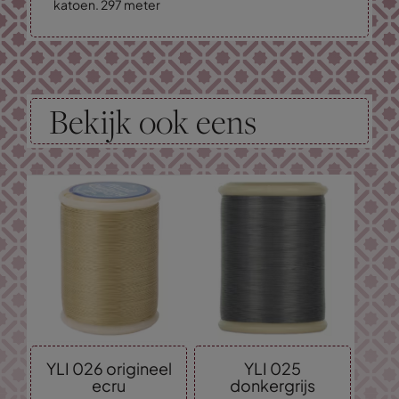
katoen. 297 meter
Bekijk ook eens
YLI 026 origineel
YLI 025
ecru
donkergrijs