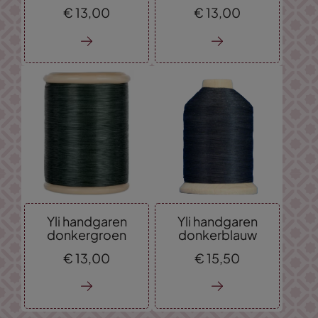
€
13,
00
€
13,
00
Yli handgaren
Yli handgaren
donkergroen
donkerblauw
€
13,
00
€
15,
50