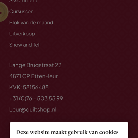
Assortiment
Cursussen
Blok van de maand
Uitverkoop
Show and Tell
Lange Brugstraat 22
4871 CP Etten-leur
KVK: 58156488
+31 (0)76 - 503 55 99
Leur@quiltshop.nl
Deze website maakt gebruik van cookies