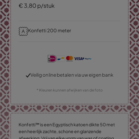
€
3,
80
p/stuk
Konfetti 200 meter
Veilig online betalen via uw eigen bank
* Kleuren kunnen afwijken van de foto
Konfetti™ is een Egyptisch katoen dikte 50 met
een heerlijk zachte, schone en glanzende
afwerking. Vrij van elke vorm van was of coating