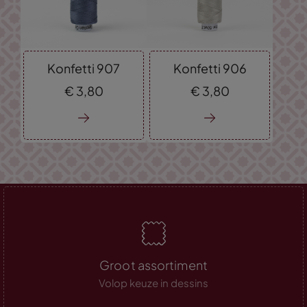
Konfetti 907
Konfetti 906
€
3,
80
€
3,
80
Groot assortiment
Volop keuze in dessins