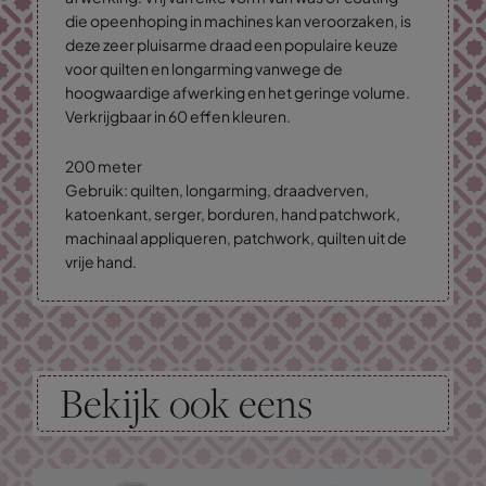
die opeenhoping in machines kan veroorzaken, is
deze zeer pluisarme draad een populaire keuze
voor quilten en longarming vanwege de
hoogwaardige afwerking en het geringe volume.
Verkrijgbaar in 60 effen kleuren.
200 meter
Gebruik: quilten, longarming, draadverven,
katoenkant, serger, borduren, hand patchwork,
machinaal appliqueren, patchwork, quilten uit de
vrije hand.
Bekijk ook eens