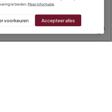
varing te bieden.
Meer informatie
r voorkeuren
Accepteer alles
* Kleuren kunnen afwijken van de foto