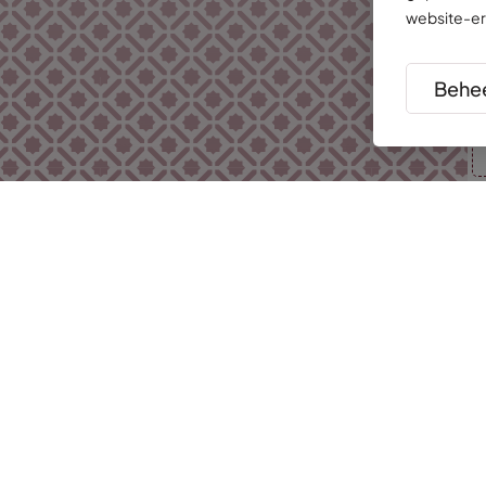
website-er
Behee