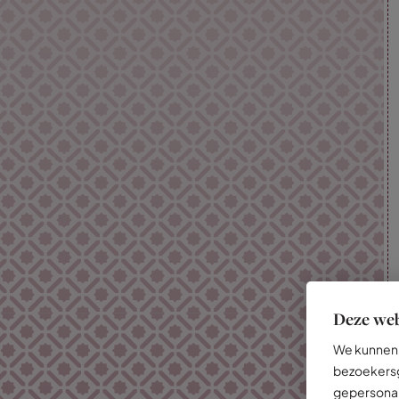
Deze web
We kunnen 
bezoekersg
gepersonal