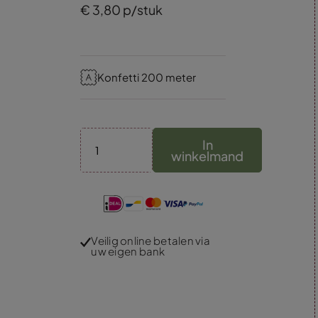
€
3,
80
p/stuk
Konfetti 200 meter
In
winkelmand
Veilig online betalen via
uw eigen bank