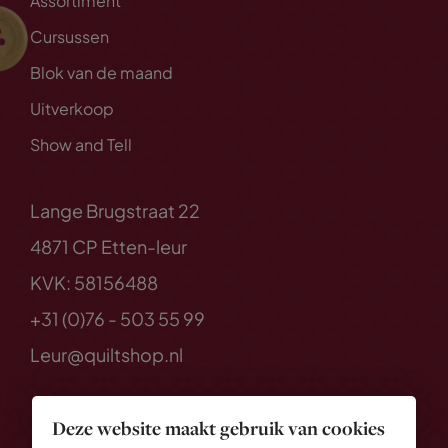
Assortiment
Cursussen
Blok van de maand
Uitverkoop
Show and Tell
Lange Brugstraat 22
4871 CP Etten-leur
KVK: 58156488
+31 (0)76 - 503 55 99
Leur@quiltshop.nl
Deze website maakt gebruik van cookies