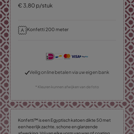
€
3,
80
p/stuk
Konfetti 200 meter
Veilig online betalen via uw eigen bank
* Kleuren kunnen afwijken van de foto
Konfetti™ is een Egyptisch katoen dikte 50 met
een heerlijk zachte, schone en glanzende
afwerking. Vrij van elke vorm van was of coating