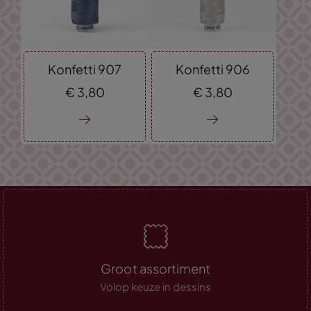
Konfetti 907
Konfetti 906
€
3,
80
€
3,
80
Groot assortiment
Volop keuze in dessins