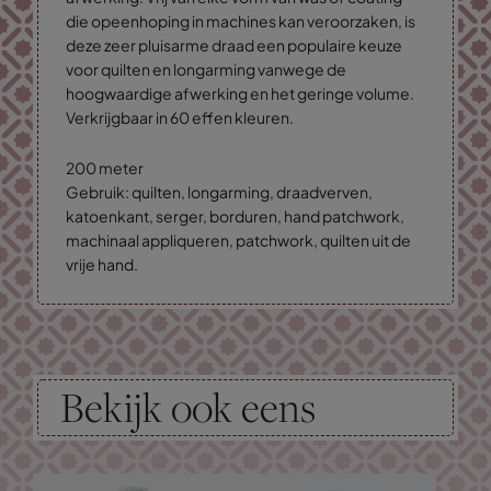
die opeenhoping in machines kan veroorzaken, is
deze zeer pluisarme draad een populaire keuze
voor quilten en longarming vanwege de
hoogwaardige afwerking en het geringe volume.
Verkrijgbaar in 60 effen kleuren.
200 meter
Gebruik: quilten, longarming, draadverven,
katoenkant, serger, borduren, hand patchwork,
machinaal appliqueren, patchwork, quilten uit de
vrije hand.
Bekijk ook eens