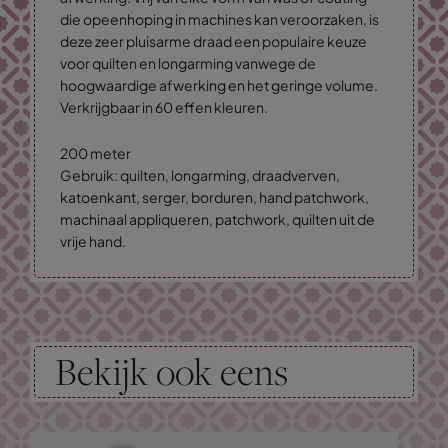
die opeenhoping in machines kan veroorzaken, is
deze zeer pluisarme draad een populaire keuze
voor quilten en longarming vanwege de
hoogwaardige afwerking en het geringe volume.
Verkrijgbaar in 60 effen kleuren.
200 meter
Gebruik: quilten, longarming, draadverven,
katoenkant, serger, borduren, hand patchwork,
machinaal appliqueren, patchwork, quilten uit de
vrije hand.
Bekijk ook eens