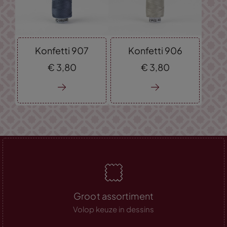
Konfetti 907
Konfetti 906
€
3,
80
€
3,
80
Groot assortiment
Volop keuze in dessins