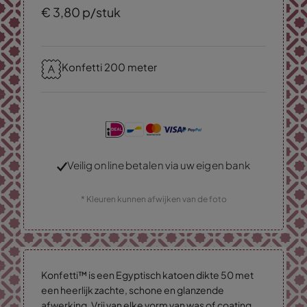
€
3,
80
p/stuk
Konfetti 200 meter
Veilig online betalen via uw eigen bank
* Kleuren kunnen afwijken van de foto
Konfetti™ is een Egyptisch katoen dikte 50 met
een heerlijk zachte, schone en glanzende
afwerking. Vrij van elke vorm van was of coating