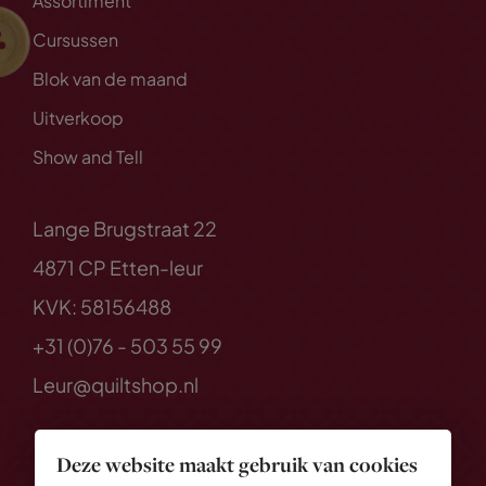
Assortiment
Cursussen
Blok van de maand
Uitverkoop
Show and Tell
Lange Brugstraat 22
4871 CP Etten-leur
KVK: 58156488
+31 (0)76 - 503 55 99
Leur@quiltshop.nl
Deze website maakt gebruik van cookies