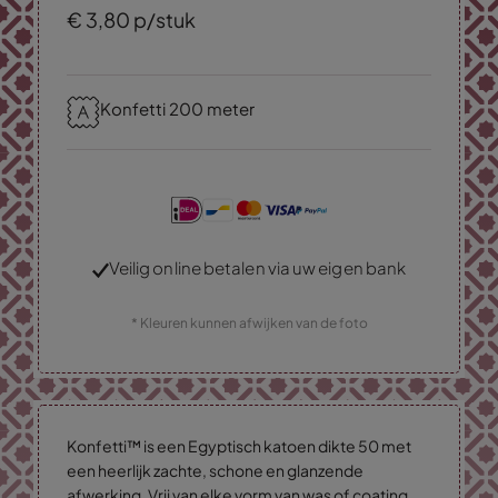
€
3,
80
p/stuk
Konfetti 200 meter
Veilig online betalen via uw eigen bank
* Kleuren kunnen afwijken van de foto
Konfetti™ is een Egyptisch katoen dikte 50 met
een heerlijk zachte, schone en glanzende
afwerking. Vrij van elke vorm van was of coating