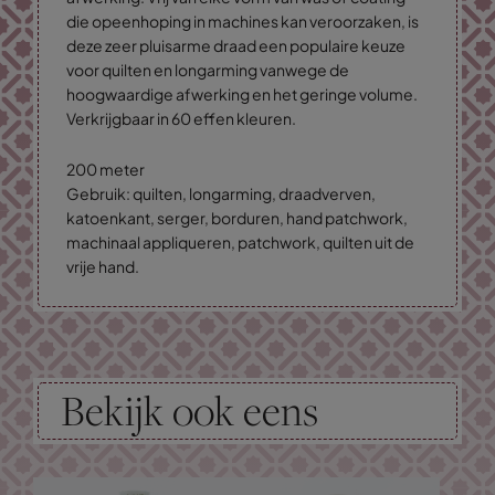
die opeenhoping in machines kan veroorzaken, is
deze zeer pluisarme draad een populaire keuze
voor quilten en longarming vanwege de
hoogwaardige afwerking en het geringe volume.
Verkrijgbaar in 60 effen kleuren.
200 meter
Gebruik: quilten, longarming, draadverven,
katoenkant, serger, borduren, hand patchwork,
machinaal appliqueren, patchwork, quilten uit de
vrije hand.
Bekijk ook eens