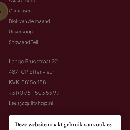
Assortiment
Cursussen
Blok van de maand
Uitverkoop
Show and Tell
Lange Brugstraat 22
4871 CP Etten-leur
KVK: 58156488
+31 (0)76 - 503 55 99
Leur@quiltshop.nl
Deze website maakt gebruik van cookies