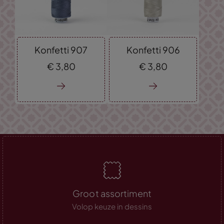
Konfetti 907
Konfetti 906
€
3,
80
€
3,
80
Groot assortiment
Volop keuze in dessins