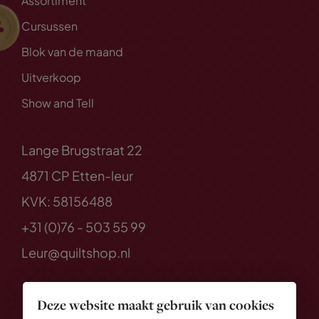
Assortiment
Cursussen
Blok van de maand
Uitverkoop
Show and Tell
Lange Brugstraat 22
4871 CP Etten-leur
KVK: 58156488
+31 (0)76 - 503 55 99
Leur@quiltshop.nl
Deze website maakt gebruik van cookies