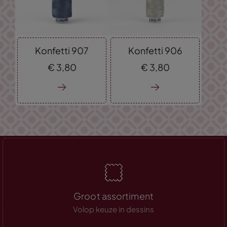
Konfetti 907
Konfetti 906
€
3,
80
€
3,
80
Groot assortiment
Volop keuze in dessins