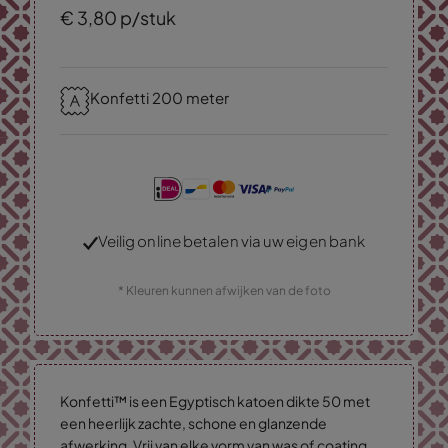
€
3,
80
p/stuk
Konfetti 200 meter
Veilig online betalen via uw eigen bank
* Kleuren kunnen afwijken van de foto
Konfetti™ is een Egyptisch katoen dikte 50 met
een heerlijk zachte, schone en glanzende
afwerking. Vrij van elke vorm van was of coating