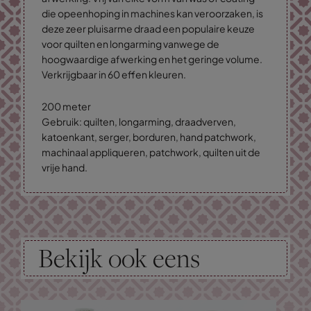
die opeenhoping in machines kan veroorzaken, is
deze zeer pluisarme draad een populaire keuze
voor quilten en longarming vanwege de
hoogwaardige afwerking en het geringe volume.
Verkrijgbaar in 60 effen kleuren.
200 meter
Gebruik: quilten, longarming, draadverven,
katoenkant, serger, borduren, hand patchwork,
machinaal appliqueren, patchwork, quilten uit de
vrije hand.
Bekijk ook eens