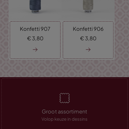
Konfetti 907
Konfetti 906
€
3,
80
€
3,
80
Groot assortiment
Volop keuze in dessins