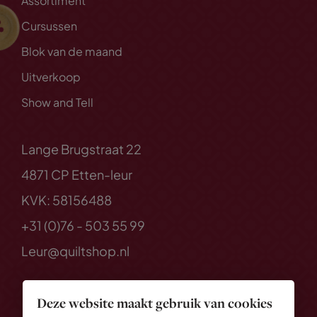
Assortiment
Cursussen
Blok van de maand
Uitverkoop
Show and Tell
Lange Brugstraat 22
4871 CP Etten-leur
KVK: 58156488
+31 (0)76 - 503 55 99
Leur@quiltshop.nl
Deze website maakt gebruik van cookies