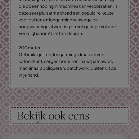
die opeenhoping in machines kan veroorzaken, is
deze zeer pluisarme draad een populaire keuze
voor quilten en longarming vanwege de
hoogwaardige afwerking en het geringe volume.
Verkrijgbaar in 60 effen kleuren.
200 meter
Gebruik: quilten, longarming, draadverven,
katoenkant, serger, borduren, hand patchwork,
machinaal appliqueren, patchwork, quilten uit de
vrije hand.
Bekijk ook eens