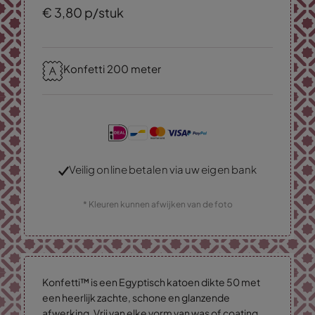
€
3,
80
p/stuk
Konfetti 200 meter
Veilig online betalen via uw eigen bank
* Kleuren kunnen afwijken van de foto
Konfetti™ is een Egyptisch katoen dikte 50 met
een heerlijk zachte, schone en glanzende
afwerking. Vrij van elke vorm van was of coating