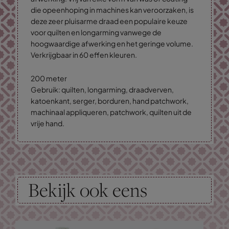
die opeenhoping in machines kan veroorzaken, is
deze zeer pluisarme draad een populaire keuze
voor quilten en longarming vanwege de
hoogwaardige afwerking en het geringe volume.
Verkrijgbaar in 60 effen kleuren.
200 meter
Gebruik: quilten, longarming, draadverven,
katoenkant, serger, borduren, hand patchwork,
machinaal appliqueren, patchwork, quilten uit de
vrije hand.
Bekijk ook eens