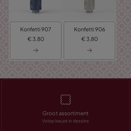
Konfetti 907
Konfetti 906
€
3,
80
€
3,
80
Groot assortiment
Volop keuze in dessins