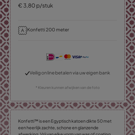
€
3,
80
p/stuk
Konfetti 200 meter
Veilig online betalen via uw eigen bank
* Kleuren kunnen afwijken van de foto
Konfetti™ is een Egyptisch katoen dikte 50 met
een heerlijk zachte, schone en glanzende
afwerking. Vrij van elke vorm van was of coating