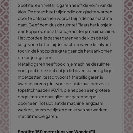
Spotlite, een metallic garen heeft de vorm van de
klos. De draad heeft tijd nodig om glad te worden
door te ontspannen voordat hij in de naaimachine
gaat. Geef hem dus de ruimte! Plaats het klosje in
een kopje op een afstandje achter je naaimachine.
Het voordeel is dat het garen van de klos de tijd
krijgt voordat het bij de machine is. Verder als het
toch in de knoop dreigt te gaan zie het aankomen
en kan je ingrijpen.
Metallic garen heeft ook in je machine de ruimte
nodig dat betekent dat je de bovenspanning lager
moet zetten, test dit vooraf. Metallic garen is
kwetsbaar zorg dus voor de juiste naalden zoals
topstitchnaaden 90/14, die hebben een grotere
oogruimte en daar glijdt het garen soepel
doorheen. Tot slot laat de machine langzaam
werken, neem de tijd en geniet van het werken
met dit mooie garen.
Spotlite 150 meter klos van WonderFil