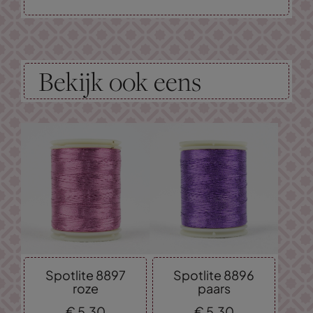
Bekijk ook eens
Spotlite 8897
Spotlite 8896
roze
paars
€
5,
30
€
5,
30