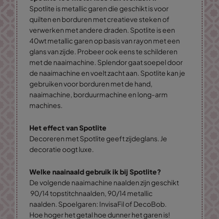
Spotlite is metallic garen die geschikt is voor
quilten en borduren met creatieve steken of
verwerken met andere draden. Spotlite is een
40wt metallic garen op basis van rayon met een
glans van zijde. Probeer ook eens te schilderen
met de naaimachine. Splendor gaat soepel door
de naaimachine en voelt zacht aan. Spotlite kan je
gebruiken voor borduren met de hand,
naaimachine, borduurmachine en long-arm
machines.
Het effect van Spotlite
Decoreren met Spotlite geeft zijdeglans. Je
decoratie oogt luxe.
Welke naainaald gebruik ik bij Spotlite?
De volgende naaimachine naalden zijn geschikt
90/14 topstitchnaalden, 90/14 metallic
naalden. Spoelgaren: InvisaFil of DecoBob.
Hoe hoger het getal hoe dunner het garen is!