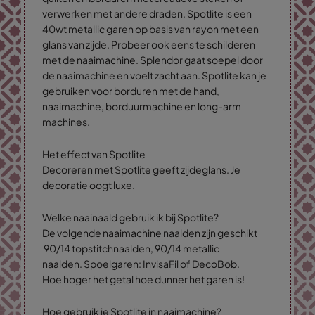
verwerken met andere draden. Spotlite is een
40wt metallic garen op basis van rayon met een
glans van zijde. Probeer ook eens te schilderen
met de naaimachine. Splendor gaat soepel door
de naaimachine en voelt zacht aan. Spotlite kan je
gebruiken voor borduren met de hand,
naaimachine, borduurmachine en long-arm
machines.
Het effect van Spotlite
Decoreren met Spotlite geeft zijdeglans. Je
decoratie oogt luxe.
Welke naainaald gebruik ik bij Spotlite?
De volgende naaimachine naalden zijn geschikt
90/14 topstitchnaalden, 90/14 metallic
naalden. Spoelgaren: InvisaFil of DecoBob.
Hoe hoger het getal hoe dunner het garen is!
Hoe gebruik je Spotlite in naaimachine?