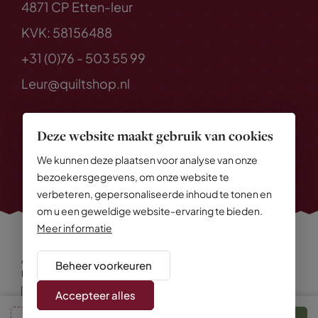
4871 CP Etten-leur
KVK: 58156488
+31 (0)76 - 503 55 99
Leur@quiltshop.nl
Deze website maakt gebruik van cookies
We kunnen deze plaatsen voor analyse van onze
bezoekersgegevens, om onze website te
verbeteren, gepersonaliseerde inhoud te tonen en
om u een geweldige website-ervaring te bieden.
Meer informatie
Alle rechten voorbehouden
© 2026 Quiltshop
Beheer voorkeuren
Privacy Policy
Algemene voorwaarden
Cookies
Disclaimer
Sitemap
Accepteer alles