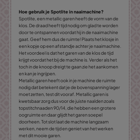
Hoe gebruik je Spotlite in naaimachine?
Spotlite, een metallic garen heeft de vorm van de
klos. De draad heeft tijd nodig om glad te worden
door te ontspannen voordat hij in de naaimachine
gaat. Geef hem dus de ruimte! Plaats het klosje in
een kopje op een afstandje achter je naaimachine.
Het voordeel is dat het garen van de klos de tijd
krijgt voordat het bij de machine is. Verder als het
toch in de knoop dreigt te gaan zie het aankomen
en kan je ingrijpen.
Metallic garen heeft ook in je machine de ruimte
nodig dat betekent dat je de bovenspanning lager
moet zetten, test dit vooraf. Metallic garen is
kwetsbaar zorg dus voor de juiste naalden zoals
topstitchnaaden 90/14, die hebben een grotere
oogruimte en daar glijdt het garen soepel
doorheen. Tot slot laat de machine langzaam
werken, neem de tijd en geniet van het werken
met dit mooie garen.