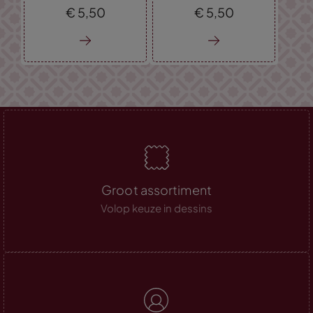
€
5,
50
€
5,
50
Groot assortiment
Volop keuze in dessins