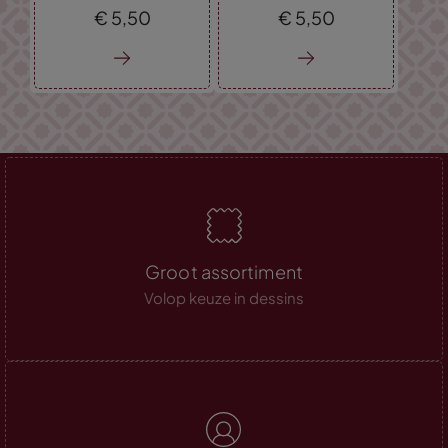
€
5,
50
€
5,
50
Groot assortiment
Volop keuze in dessins