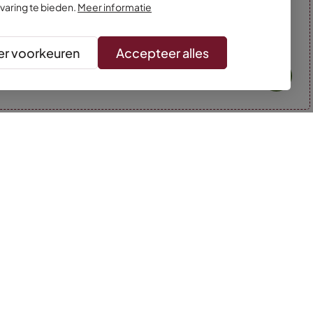
varing te bieden.
Meer informatie
r voorkeuren
Accepteer alles
* Kleuren kunnen afwijken van de foto