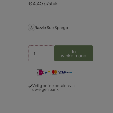
€
4,
40
p/stuk
Razzle Sue Spargo
In
winkelmand
Veilig online betalen via
uw eigen bank