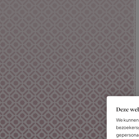
Deze web
We kunnen 
bezoekersg
gepersonal