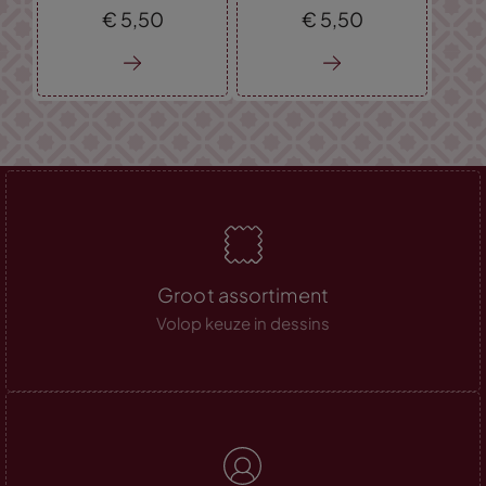
€
5,
50
€
5,
50
Groot assortiment
Volop keuze in dessins