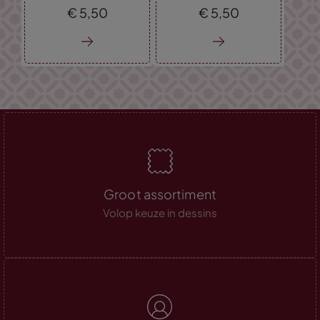
€
5,
50
€
5,
50
Groot assortiment
Volop keuze in dessins