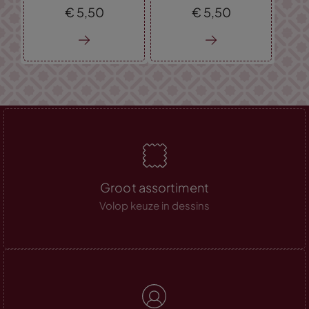
€
5,
50
€
5,
50
Groot assortiment
Volop keuze in dessins