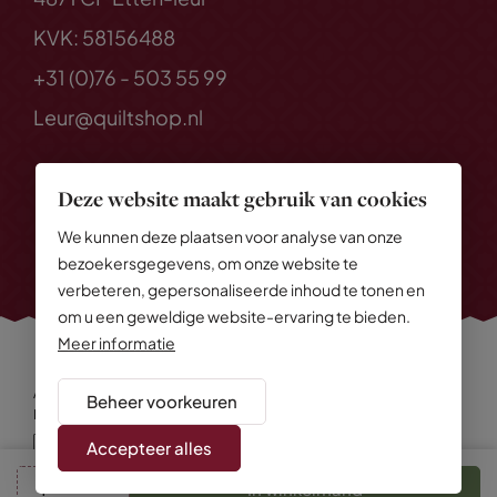
KVK: 58156488
+31 (0)76 - 503 55 99
Leur@quiltshop.nl
Deze website maakt gebruik van cookies
We kunnen deze plaatsen voor analyse van onze
bezoekersgegevens, om onze website te
verbeteren, gepersonaliseerde inhoud te tonen en
om u een geweldige website-ervaring te bieden.
Meer informatie
Alle rechten voorbehouden
© 2026 Quiltshop
Beheer voorkeuren
Privacy Policy
Algemene voorwaarden
Cookies
Disclaimer
Sitemap
Accepteer alles
In winkelmand