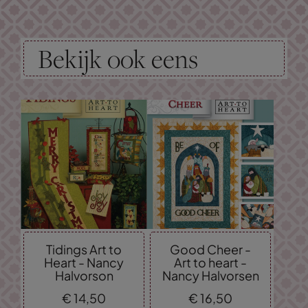
Bekijk ook eens
Tidings Art to
Good Cheer -
Heart - Nancy
Art to heart -
Halvorson
Nancy Halvorsen
€
14,
50
€
16,
50