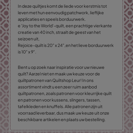
In deze quiltjes komt de liede voor kerstmis tot
leven met hun eenvoudig patchwork, lieflijke
applicaties en speels borduurwerk.
e 'Joy to the World'-quilt, een prachtige vierkante
creatie van 40 inch, straalt de geest van het
seizoen uit,
Rejoice-quilt is 20" x 24",
en het lieve borduurwerk
is 10" x 9".
Bent u op zoek naar inspiratie voor uw nieuwe
quilt? Aarzel niet en maak uw keuze voor de
quiltpatronen van Quiltshop Leur! In ons
assortiment vindt u een zeer ruim aanbod
quiltpatronen, zoals patronen voor kleurrijke quilt
en patronen voor kussens, slingers, tassen,
tafelkleden en knuffels. Alle patronen zijn uit
voorraad leverbaar, dus maak uw keuze uit onze
beschikbare artikelen en plaats uw bestelling.