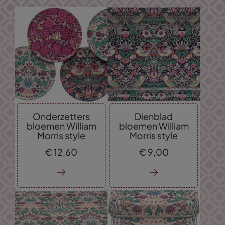
Onderzetters
Dienblad
bloemen William
bloemen William
Morris style
Morris style
€
12,
60
€
9,
00