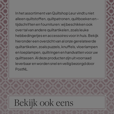
In het assortiment van Quiltshop Leur vindt u niet
alleen quiltstoffen, quiltpatronen, quiltboeken en -
tijdschriften en fournituren: wij beschikken ook
over tal van andere quiltartikelen, zoals leuke
hebbedingetjes en accessoires voor in huis. Bekijk
hieronder een overzicht van al onze gerelateerde
quiltartikelen, zoals puzzels, knuffels, vloerlampen
en loeplampen, quiltringen en handvatten voor uw
quilttassen. Al deze producten zijn uit voorraad
leverbaar en worden snel en veilig bezorgd door
PostNL.
Bekijk ook eens