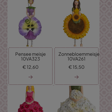
Pensee meisje
Zonnebloemmeisje
10VA323
10VA261
€
12,
60
€
15,
50