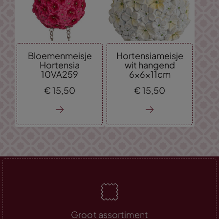
Bloemenmeisje
Hortensiameisje
Hortensia
wit hangend
10VA259
6x6x11cm
€
15,
50
€
15,
50
Groot assortiment