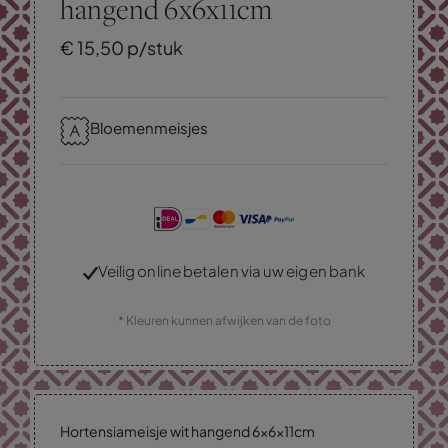
hangend 6x6x11cm
€
15,
50
p/stuk
Bloemenmeisjes
Veilig online betalen via uw eigen bank
* Kleuren kunnen afwijken van de foto
Hortensiameisje wit hangend 6x6x11cm