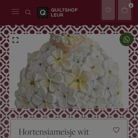
0
Hortensiameisje wit