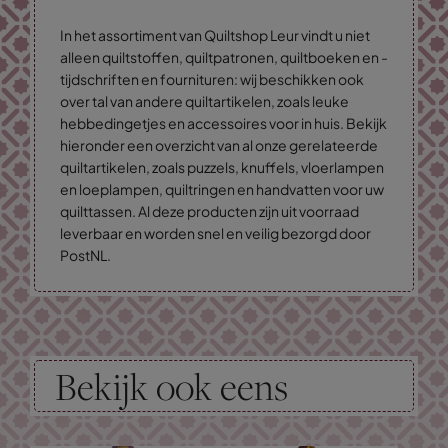
In het assortiment van Quiltshop Leur vindt u niet
alleen quiltstoffen, quiltpatronen, quiltboeken en -
tijdschriften en fournituren: wij beschikken ook
over tal van andere quiltartikelen, zoals leuke
hebbedingetjes en accessoires voor in huis. Bekijk
hieronder een overzicht van al onze gerelateerde
quiltartikelen, zoals puzzels, knuffels, vloerlampen
en loeplampen, quiltringen en handvatten voor uw
quilttassen. Al deze producten zijn uit voorraad
leverbaar en worden snel en veilig bezorgd door
PostNL.
Bekijk ook eens