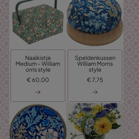
Naaikistje
Speldenkussen
Medium – William
William Morris
orris style
style
€
60,
00
€
7,
75