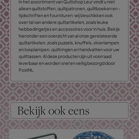
In het assortiment van Quiltshop Leur vindt u niet
alleen quiltstoffen, quiltpatronen, quiltboeken en -
tijdschriften en fournituren: wij beschikken ook
over tal van andere quiltartikelen, zoals leuke
hebbedingetjes en accessoires voor in huis. Bekijk
hieronder een overzicht van al onze gerelateerde
quiltartikelen, zoals puzzels, knuffels, vloerlampen
en loeplampen, quiltringen en handvatten voor uw
quilttassen. Al deze producten zijn uit voorraad
leverbaar en worden snel en veilig bezorgd door
PostNL.
Bekijk ook eens