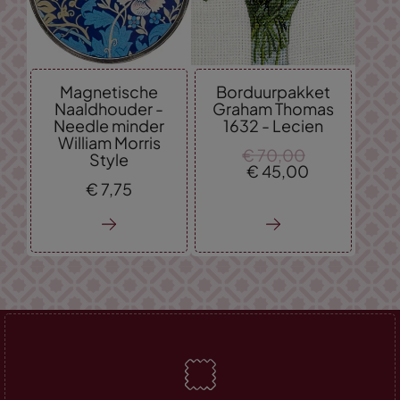
Magnetische
Borduurpakket
Naaldhouder -
Graham Thomas
Needle minder
1632 - Lecien
William Morris
€
70,
00
Style
€
45,
00
€
7,
75