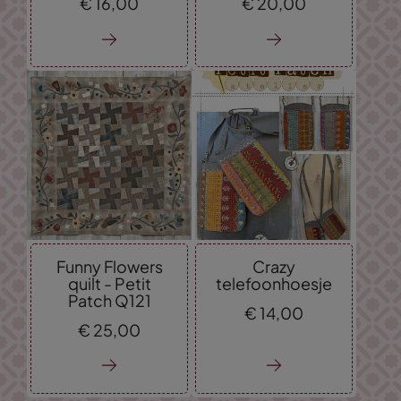
€
16,
00
€
20,
00
Funny Flowers
Crazy
quilt - Petit
telefoonhoesje
Patch Q121
€
14,
00
€
25,
00