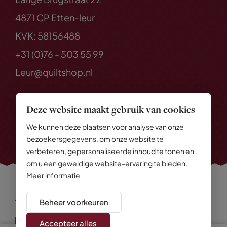
4871 CP Etten-leur
KVK: 58156488
+31 (0)76 - 503 55 99
Leur@quiltshop.nl
Deze website maakt gebruik van cookies
We kunnen deze plaatsen voor analyse van onze
bezoekersgegevens, om onze website te
verbeteren, gepersonaliseerde inhoud te tonen en
om u een geweldige website-ervaring te bieden.
Meer informatie
Alle rechten voorbehouden
© 2026 Quiltshop
Beheer voorkeuren
Privacy Policy
Algemene voorwaarden
Cookies
Disclaimer
Sitemap
Accepteer alles