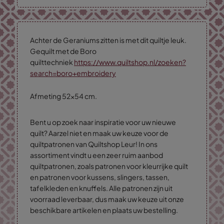
Achter de Geraniums zitten is met dit quiltje leuk.
Gequilt met de Boro
quilttechniek
https://www.quiltshop.nl/zoeken?
search=boro+embroidery
Afmeting 52x54 cm.
Bent u op zoek naar inspiratie voor uw nieuwe
quilt? Aarzel niet en maak uw keuze voor de
quiltpatronen van Quiltshop Leur! In ons
assortiment vindt u een zeer ruim aanbod
quiltpatronen, zoals patronen voor kleurrijke quilt
en patronen voor kussens, slingers, tassen,
tafelkleden en knuffels. Alle patronen zijn uit
voorraad leverbaar, dus maak uw keuze uit onze
beschikbare artikelen en plaats uw bestelling.