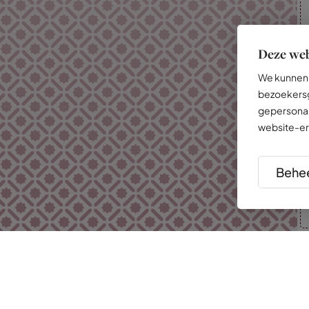
Deze web
We kunnen 
bezoekersg
gepersonal
website-er
Behee