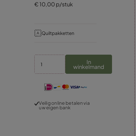
€
10,
00
p/stuk
Quiltpakketten
In
winkelmand
Veilig online betalen via
uw eigen bank