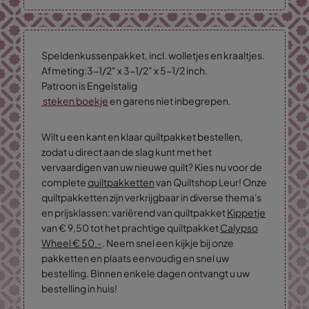
Speldenkussenpakket, incl. wolletjes en kraaltjes.
Afmeting:3-1/2" x 3-1/2" x 5-1/2 inch.
Patroon is Engelstalig
steken boekje
en garens niet inbegrepen.
Wilt u een kant en klaar quiltpakket bestellen,
zodat u direct aan de slag kunt met het
vervaardigen van uw nieuwe quilt? Kies nu voor de
complete
quiltpakketten
van Quiltshop Leur! Onze
quiltpakketten zijn verkrijgbaar in diverse thema's
en prijsklassen: variërend van quiltpakket
Kippetje
van € 9,50 tot het prachtige quiltpakket
Calypso
Wheel € 50.-
. Neem snel een kijkje bij onze
pakketten en plaats eenvoudig en snel uw
bestelling. Binnen enkele dagen ontvangt u uw
bestelling in huis!