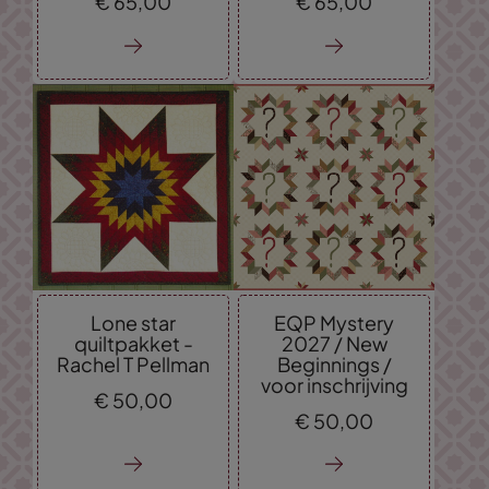
€
65,
00
€
65,
00
Lone star
EQP Mystery
quiltpakket -
2027 / New
Rachel T Pellman
Beginnings /
voor inschrijving
€
50,
00
€
50,
00