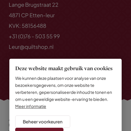
Lange Brugstraat 22
4871 CP Etten-leur
KVK: 58156488
+31 (0)76 - 503 55 99
Leur@quiltshop.nl
Deze website maakt gebruik van cookies
We kunnen deze plaatsen voor analyse van onze
bezoekersgegevens, om onze website te
verbeteren, gepersonaliseerde inhoud te tonen en
om u een geweldige website-ervaring te bieden.
Meer informatie
Alle rechten voorbehouden
© 2026 Quiltshop
Beheer voorkeuren
Privacy Policy
Algemene voorwaarden
Cookies
Disclaimer
Sitemap