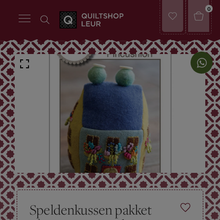
0
Speldenkussen pakket