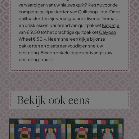
vervaardigen van uw nieuwe quilt? Kies nu voor de
complete
quiltpakketten
van Quiltshop Leur! Onze
quiltpakketten zijn verkrijgbaar in diverse thema's
en prijsklassen: variërend van quiltpakket
Kippetje
van € 9,50 tot het prachtige quiltpakket
Calypso
Wheel € 50.-
. Neem snel een kijkje bij onze
pakketten en plaats eenvoudig en snel uw
bestelling. Binnen enkele dagen ontvangt u uw
bestelling in huis!
Bekijk ook eens