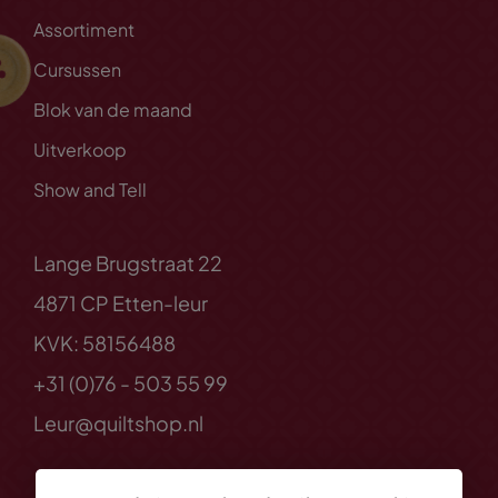
Assortiment
Cursussen
Blok van de maand
Uitverkoop
Show and Tell
Lange Brugstraat 22
4871 CP Etten-leur
KVK: 58156488
+31 (0)76 - 503 55 99
Leur@quiltshop.nl