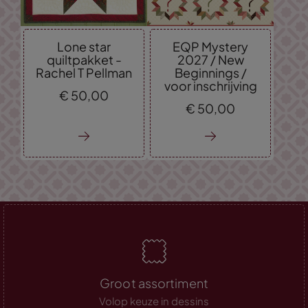
Lone star
EQP Mystery
quiltpakket -
2027 / New
Rachel T Pellman
Beginnings /
voor inschrijving
€
50,
00
€
50,
00
Groot assortiment
Volop keuze in dessins