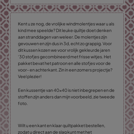
Kent u ze nog, de vrolijke windmolentjes waar u als
kind mee speelde? Dit leuke quiltje doet denken
aan stranddagen van weleer. De molentjes zijn
gevouwen en zijn dus in 3d, echt zo grappig. Voor
dit kussen kozen we voor vrolijk gekleurde jaren
‘30 stofjes gecombineerd met frisse witjes. Het
pakket bevat het patroon en alle stofjes voor de
voor- en achterkant. Zin in een zomers projectje?
Veel plezier!
Een kussentje van 40x40 is niet inbegrepen en de
stoffen zijn anders dan mijn voorbeeld, zie tweede
foto.
Wilt u een kant en klaar quiltpakket bestellen,
zodat u direct aan de slag kunt met het