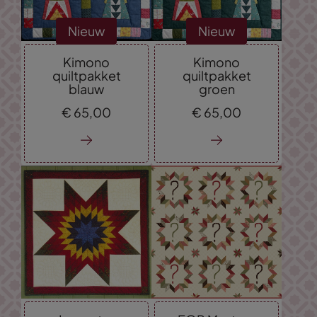
Nieuw
Nieuw
Kimono
Kimono
quiltpakket
quiltpakket
blauw
groen
€
65,
00
€
65,
00