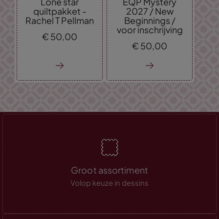
Lone star
EQP Mystery
quiltpakket -
2027 / New
Rachel T Pellman
Beginnings /
voor inschrijving
€
50,
00
€
50,
00
Groot assortiment
Volop keuze in dessins