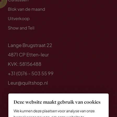
Blok van de maand
Uitverkoop
Show and Tell
Lange Brugstraat 22
4871 CP Etten-leur
KVK: 58156488
+31 (0)76 - 503 55 99
Leur@quiltshop.nl
Deze website maakt gebruik van cookies
We kunnen deze plaatsen voor analyse van onze