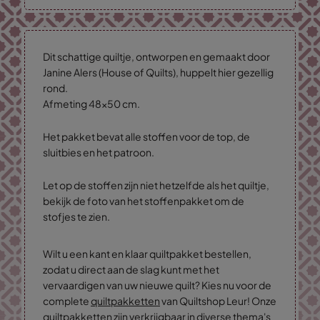
Dit schattige quiltje, ontworpen en gemaakt door
Janine Alers (House of Quilts), huppelt hier gezellig
rond.
Afmeting 48x50 cm.
Het pakket bevat alle stoffen voor de top, de
sluitbies en het patroon.
Let op de stoffen zijn niet hetzelfde als het quiltje,
bekijk de foto van het stoffenpakket om de
stofjes te zien.
Wilt u een kant en klaar quiltpakket bestellen,
zodat u direct aan de slag kunt met het
vervaardigen van uw nieuwe quilt? Kies nu voor de
complete
quiltpakketten
van Quiltshop Leur! Onze
quiltpakketten zijn verkrijgbaar in diverse thema's