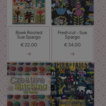
Boek Rooted
Fresh cut - Sue
Sue Spargo
Spargo
€
22,
00
€
34,
00