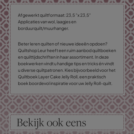
Afgewerkt quiltformaat: 23,5 "x 23,5"
Applicaties van wol, laagjes en
borduurquilt/muurhanger.
Beter leren quilten of nieuwe ideeën opdoen?
Quiltshop Leur heeft een ruim aanbod quiltboeken
en quilttijdschriften in haar assortiment. In deze
boekwerken vindt u handige tips en tricks én vindt
u diverse quiltpatronen. Kies bijvoorbeeld voor het
Quiltboek Layer Cake Jelly Roll, een praktisch
boek boordevol inspiratie voor uw Jelly Roll-quilt.
Bekijk ook eens