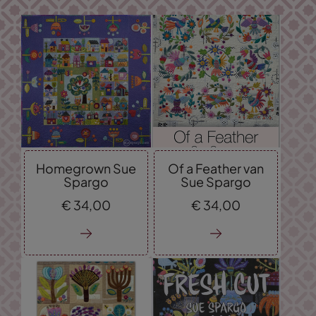
Homegrown Sue
Of a Feather van
Spargo
Sue Spargo
€
34,
00
€
34,
00