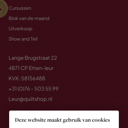
Cursussen
Blok van de maand
Uitverkoop
Show and Tell
Lange Brugstraat 22
4871 CP Etten-leur
KVK: 58156488
+31 (0)76 - 503 55 99
Leur@quiltshop.nl
Deze website maakt gebruik van cookies