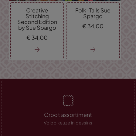
Creative
Folk-Tails Sue
Stitching
Spargo
Second Edition
€
34,
00
by Sue Spargo
€
34,
00
Groot assortiment
Volop keuze in dessins