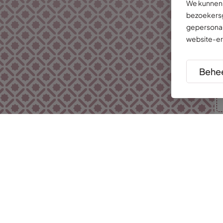
We kunnen 
bezoekersg
gepersonal
website-er
Behee