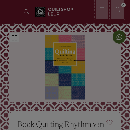
0
Boek Quilting Rhythm van