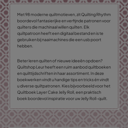
Met 98 moderne quiltmotieven, zit Quilting Rhythm
boordevol fantasierijke en verfijnde patronen voor
quilters die machinaal willen quilten. Elk
quiltpatroon heeft een digitaal bestand en is te
gebruiken bij naaimachines die een usb poort
hebben.
Beter leren quilten of nieuwe ideeën opdoen?
Quiltshop Leur heeft een ruim aanbod quiltboeken
en quilttijdschriften in haar assortiment. In deze
boekwerken vindt u handige tips en tricks én vindt
u diverse quiltpatronen. Kies bijvoorbeeld voor het
Quiltboek Layer Cake Jelly Roll, een praktisch
boek boordevol inspiratie voor uw Jelly Roll-quilt.