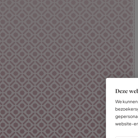
Deze web
We kunnen 
bezoekersg
gepersonal
website-er