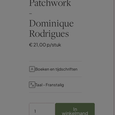
Patchwork
-
Dominique
Rodrigues
€
21,
00
p/stuk
Boeken en tijdschriften
Taal - Franstalig
In
winkelmand