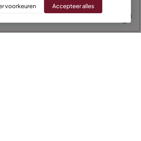
r voorkeuren
Accepteer alles
* Kleuren kunnen afwijken van de foto