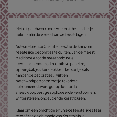
Met dit patchworkboek vol kerstthema duik je
helemaal in de wereld van de feestdagen!
Auteur Florence Chambe biedt je de kans om
feestelijke decoraties te quilten, van de meest
traditionele tot de meest originele:
adventskalenders, decoratieve panelen,
opbergbakjes, kerstsokken, kerstelfjes als
hangende decoraties… Vijftien
patchworkpatronen met je favoriete
seizoensmotieven: geappliqueerde
sneeuwpoppen, geappliqueerde kerstbomen,
wintersterren, ondeugende kerstfiguren…
Klaar om een ​​prachtige en unieke feestelijke sfeer
te creëren en de magie van Kerstmis in je