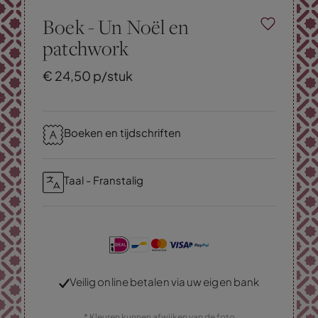
Boek - Un Noël en
patchwork
€
24,
50
p/stuk
Boeken en tijdschriften
Taal - Franstalig
Veilig online betalen via uw eigen bank
* Kleuren kunnen afwijken van de foto