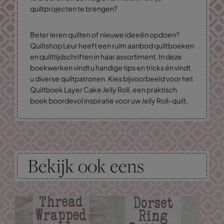
quiltprojecten te brengen?
Beter leren quilten of nieuwe ideeën opdoen?
Quiltshop Leur heeft een ruim aanbod quiltboeken
en quilttijdschriften in haar assortiment. In deze
boekwerken vindt u handige tips en tricks én vindt
u diverse quiltpatronen. Kies bijvoorbeeld voor het
Quiltboek Layer Cake Jelly Roll, een praktisch
boek boordevol inspiratie voor uw Jelly Roll-quilt.
Bekijk ook eens