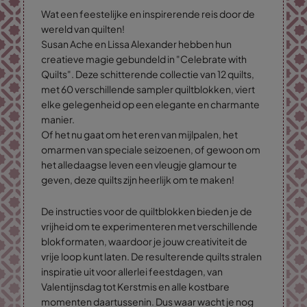
Wat een feestelijke en inspirerende reis door de
wereld van quilten!
Susan Ache en Lissa Alexander hebben hun
creatieve magie gebundeld in "Celebrate with
Quilts". Deze schitterende collectie van 12 quilts,
met 60 verschillende sampler quiltblokken, viert
elke gelegenheid op een elegante en charmante
manier.
Of het nu gaat om het eren van mijlpalen, het
omarmen van speciale seizoenen, of gewoon om
het alledaagse leven een vleugje glamour te
geven, deze quilts zijn heerlijk om te maken!
De instructies voor de quiltblokken bieden je de
vrijheid om te experimenteren met verschillende
blokformaten, waardoor je jouw creativiteit de
vrije loop kunt laten. De resulterende quilts stralen
inspiratie uit voor allerlei feestdagen, van
Valentijnsdag tot Kerstmis en alle kostbare
momenten daartussenin. Dus waar wacht je nog