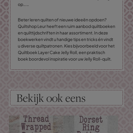
op……
Beter leren quilten of nieuwe ideeën opdoen?
Quiltshop Leur heeft een ruim aanbod quiltboeken
en quilttijdschriften in haar assortiment. In deze
boekwerken vindt u handige tips en tricks én vindt
u diverse quiltpatronen. Kies bijvoorbeeld voor het
Quiltboek Layer Cake Jelly Roll, een praktisch
boek boordevol inspiratie voor uw Jelly Roll-quilt.
Bekijk ook eens