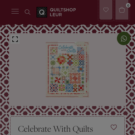
0
Celebrate With Quilts