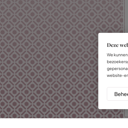
Deze web
We kunnen 
bezoekersg
gepersonal
website-er
Behee