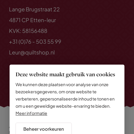
Lange Brugstraat 22
4871 CP Etten-leur
KVK: 58156488
+31 (0)76 - 503 55 99
Leur@quiltshop.nl
Deze website maakt gebruik van cookies
We kunnen deze plaatsen voor analyse van onze
bezoekersgegevens, om onze website te
verbeteren, gepersonaliseerde inhoud te tonen en
om u een geweldige website-ervaring te bieden.
Meer informatie
Alle rechten voorbehouden
© 2026 Quiltshop
Beheer voorkeuren
Privacy Policy
Algemene voorwaarden
Cookies
Disclaimer
Sitemap