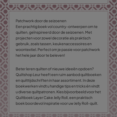
Patchwork door de seizoenen
Een prachtig boek vol country-ontwerpen om te
quilten, geïnspireerd door de seizoenen. Met
projecten voor zowel decoratie als praktisch
gebruik, zoals tassen, keukenaccessoires en
woontextiel. Perfect om je passie voor patchwork
het hele jaar door te beleven!
Beter leren quilten of nieuwe ideeën opdoen?
Quiltshop Leur heeft een ruim aanbod quiltboeken
en quilttijdschriften in haar assortiment. In deze
boekwerken vindt u handige tips en tricks én vindt
u diverse quiltpatronen. Kies bijvoorbeeld voor het
Quiltboek Layer Cake Jelly Roll, een praktisch
boek boordevol inspiratie voor uw Jelly Roll-quilt.