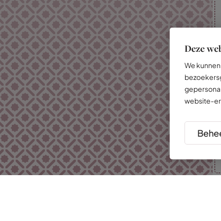
Deze web
We kunnen 
bezoekersg
gepersonal
website-er
Behee