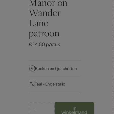
Manor on
Wander
Lane
patroon
€
14,
50
p/stuk
Boeken en tijdschriften
Taal - Engelstalig
In
winkelmand