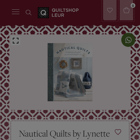
0
Nautical Quilts by Lynette