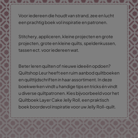
Voor iedereen die houdt van strand, zee en lucht
een prachtig boek vol inspiratie en patronen.
Stitchery, appliceren, kleine projecten en grote
projecten, grote en kleine quilts, speldenkussen,
tassen ect. voor iedereen wat.
Beter leren quilten of nieuwe ideeën opdoen?
Quiltshop Leur heeft een ruim aanbod quiltboeken
en quilttijdschriften in haar assortiment. In deze
boekwerken vindt u handige tips en tricks én vindt
u diverse quiltpatronen. Kies bijvoorbeeld voor het
Quiltboek Layer Cake Jelly Roll, een praktisch
boek boordevol inspiratie voor uw Jelly Roll-quilt.