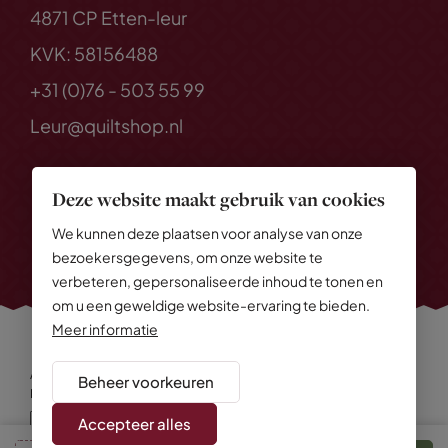
4871 CP Etten-leur
KVK: 58156488
+31 (0)76 - 503 55 99
Leur@quiltshop.nl
Deze website maakt gebruik van cookies
We kunnen deze plaatsen voor analyse van onze
bezoekersgegevens, om onze website te
verbeteren, gepersonaliseerde inhoud te tonen en
om u een geweldige website-ervaring te bieden.
Meer informatie
Alle rechten voorbehouden
© 2026 Quiltshop
Beheer voorkeuren
Privacy Policy
Algemene voorwaarden
Cookies
Disclaimer
Sitemap
Accepteer alles