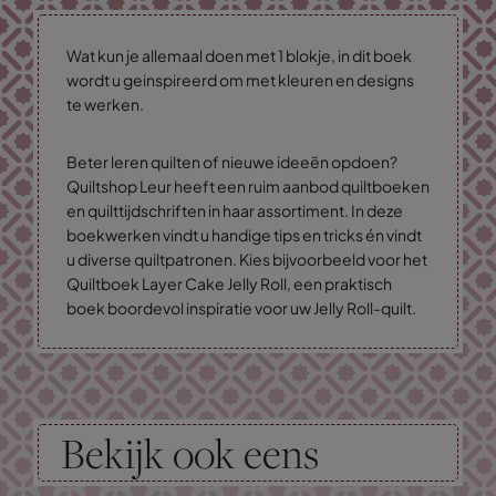
Wat kun je allemaal doen met 1 blokje, in dit boek
wordt u geinspireerd om met kleuren en designs
te werken.
Beter leren quilten of nieuwe ideeën opdoen?
Quiltshop Leur heeft een ruim aanbod quiltboeken
en quilttijdschriften in haar assortiment. In deze
boekwerken vindt u handige tips en tricks én vindt
u diverse quiltpatronen. Kies bijvoorbeeld voor het
Quiltboek Layer Cake Jelly Roll, een praktisch
boek boordevol inspiratie voor uw Jelly Roll-quilt.
Bekijk ook eens