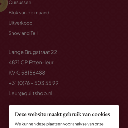
Cursussen
Blok van de maand
Uitverkoop
Show and Tell
Lange Brugstraat 22
4871 CP Etten-leur
KVK: 58156488
+31 (0)76 - 503 55 99
Leur@quiltshop.nl
Deze website maakt gebruik van cookies
We kunnen deze plaatsen voor analyse van onze