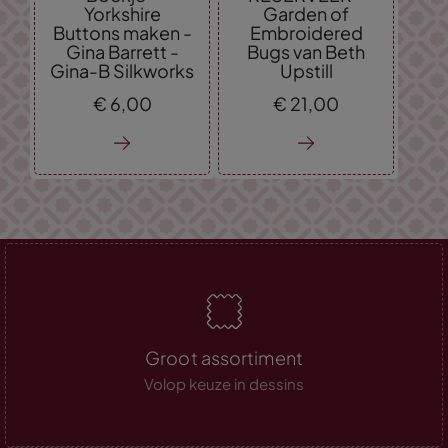
Yorkshire
Garden of
Buttons maken -
Embroidered
Gina Barrett -
Bugs van Beth
Gina-B Silkworks
Upstill
€
6,
00
€
21,
00
Groot assortiment
Volop keuze in dessins