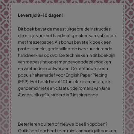
Levertijd 8-10 dagen!
Dit boek bevat de meest uitgebreide instructies
die er zijn voor het handmatig maken van sjablonen
met freezerpaper. Als bonus bevat elk boek een
professionele, gedetailleerde twee uur durende
handwerkles op dvd. De technieken in dit boek zijn
van toepassing op samengevoegde zeshoeken
en veel andere ontwerpen. De methode is een
populair alternatief voor English Paper Piecing
(EPP). Het boek bevat 101 unieke diamanten, elk
genoemd met een citaat uit de romans van Jane
Austen, elk geïllustreerd in 3 inspirerende
Beter leren quilten of nieuwe ideeën opdoen?
Quiltshop Leur heeft een ruim aanbod quiltboeken