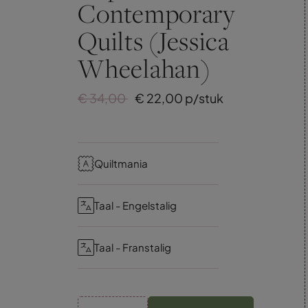
Contemporary
Quilts (Jessica
Wheelahan)
€
34,
00
€
22,
00
p/stuk
Quiltmania
Taal - Engelstalig
Taal - Franstalig