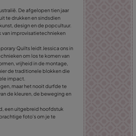
tralië. De afgelopen tien jaar
 uit te drukken en sindsdien
 kunst, design en de popcultuur.
ik van improvisatietechnieken
orary Quilts leidt Jessica ons in
 technieken om los te komen van
ormen, vrijheid in de montage,
ier de traditionele blokken die
ele impact.
ggen, maar het nooit durfde te
 van de kleuren, de beweging en
d, een uitgebreid hoofdstuk
prachtige foto's om je te