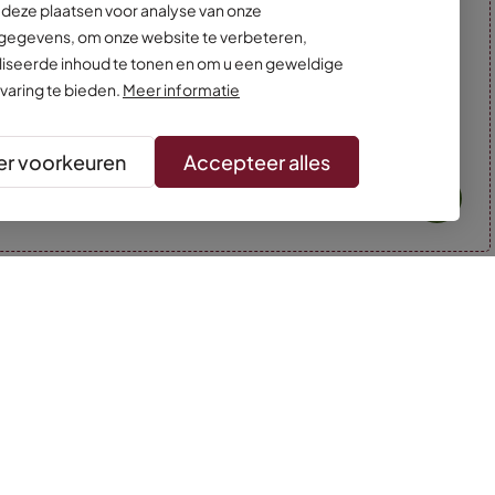
deze plaatsen voor analyse van onze
egevens, om onze website te verbeteren,
iseerde inhoud te tonen en om u een geweldige
varing te bieden.
Meer informatie
r voorkeuren
Accepteer alles
* Kleuren kunnen afwijken van de foto