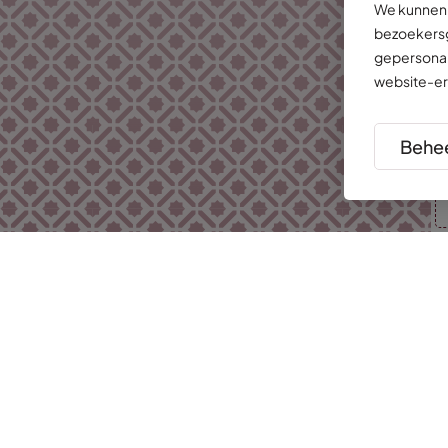
We kunnen 
bezoekersg
gepersonal
website-er
Behee