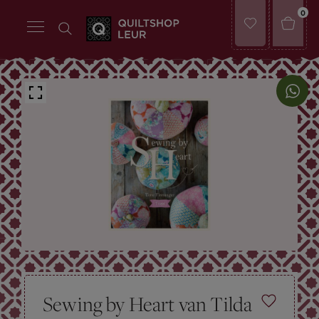
0
Sewing by Heart van Tilda