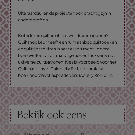
Uiteraard zullen de projecten ook prachtig zijn in
andere stoffen.
Beter leren quilten of nieuwe ideeën opdoen?
Quiltshop Leur heeft een ruim aanbod quiltboeken
en quilttijdschriften in haar assortiment. In deze
boekwerken vindt u handige tips en tricks én vindt
u diverse quiltpatronen. Kies bijvoorbeeld voor het
Quiltboek Layer Cake Jelly Roll, een praktisch
boek boordevol inspiratie voor uw Jelly Roll-quilt.
Bekijk ook eens