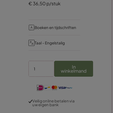
€
36,
50
p/stuk
Boeken en tijdschriften
Taal - Engelstalig
In
winkelmand
Veilig online betalen via
uw eigen bank