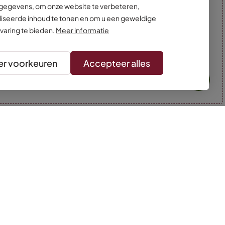
egevens, om onze website te verbeteren,
iseerde inhoud te tonen en om u een geweldige
varing te bieden.
Meer informatie
r voorkeuren
Accepteer alles
* Kleuren kunnen afwijken van de foto