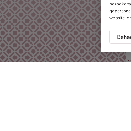
bezoekersg
gepersonal
website-er
Behee