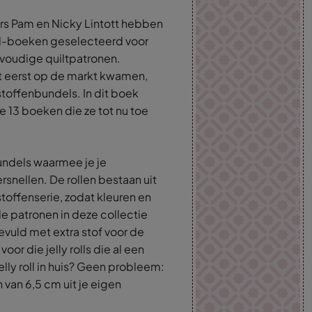
urs Pam en Nicky Lintott hebben
oll-boeken geselecteerd voor
nvoudige quiltpatronen.
het eerst op de markt kwamen,
toffenbundels. In dit boek
e 13 boeken die ze tot nu toe
bundels waarmee je je
rsnellen. De rollen bestaan uit
stoffenserie, zodat kleuren en
lle patronen in deze collectie
evuld met extra stof voor de
or die jelly rolls die al een
elly roll in huis? Geen probleem:
 van 6,5 cm uit je eigen