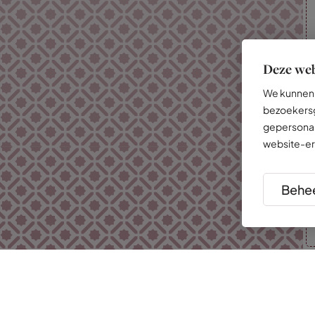
Deze web
We kunnen 
bezoekersg
gepersonal
website-er
Behee