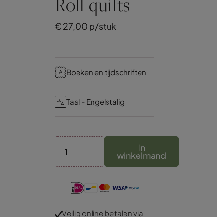
Roll quilts
€
27,
00
p/stuk
Boeken en tijdschriften
Taal - Engelstalig
In
winkelmand
Veilig online betalen via