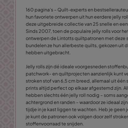
160 pagina’s – Quilt-experts en bestselleraute
hun favoriete ontwerpen uit hun eerdere jelly r
deze uitgebreide collectie van 25 snelle en ee
Sinds 2007, toen de populaire jelly rolls voor 
ontwerpen de Lintotts quiltpatronen met deze s
bundelen ze hun allerbeste quilts, gekozen uit d
hebben uitgebracht.
Jelly rolls zijn dé ideale voorgesneden stoffen
patchwork- en quiltprojecten aanzienlijk kunt ve
stroken stof van 6,5 cm breed, allemaal uit één 
prints altijd perfect op elkaar afgestemd zijn. A
hebben slechts één jelly roll nodig – soms aang
achtergrond en randen – waardoor ze ideaal zijn vo
tijdje in je kast liggen te wachten. Heb je geen j
je kunt de patronen ook volgen door zelf stroken
stoffenvoorraad te snijden.