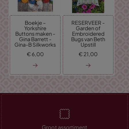
Boekje –
RESERVEER -
Yorkshire
Garden of
Buttons maken -
Embroidered
Gina Barrett -
Bugs van Beth
Gina-B Silkworks
Upstill
€
6,
00
€
21,
00
Groot assortiment