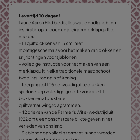
Levertijd 10 dagen!
Laurie Aaron Hird biedt alles wat je nodig hebt om
inspiratie op te doen en je eigen merklapquilt te
maken:
- 111 quiltblokken van 15 cm, met
montageschema's voor het maken van blokken en
snijrichtingen voor sjablonen.
- Volledige instructie voor het maken van een
merklapquilt in elke traditionele maat: schoot,
tweeling, koningin of koning.
- Toegang tot 106 eenvoudig af te drukken
sjablonen op volledige grootte voor alle 111
blokken en afdrukbare
quiltvernauwingsdiagrammen.
- 42 brieven van de Farmer's Wife-wedstrijd uit
1922 om u een onschatbare blik te geven in het
verleden van ons land.
- Sjablonen op volledig formaat kunnen worden
gedownload en afgedrukt op