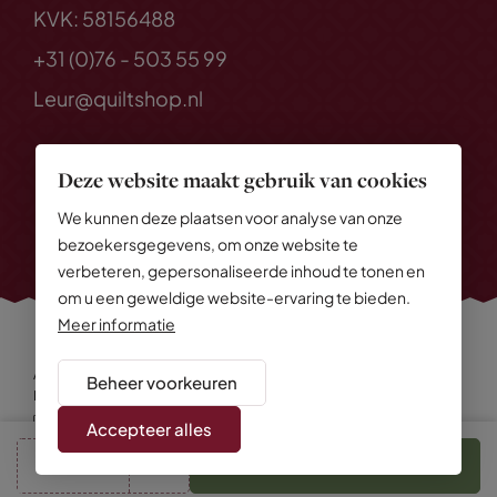
KVK: 58156488
+31 (0)76 - 503 55 99
Leur@quiltshop.nl
Deze website maakt gebruik van cookies
We kunnen deze plaatsen voor analyse van onze
bezoekersgegevens, om onze website te
verbeteren, gepersonaliseerde inhoud te tonen en
om u een geweldige website-ervaring te bieden.
Meer informatie
Alle rechten voorbehouden
© 2026 Quiltshop
Beheer voorkeuren
Privacy Policy
Algemene voorwaarden
Cookies
Disclaimer
Sitemap
Accepteer alles
cm
In winkelmand