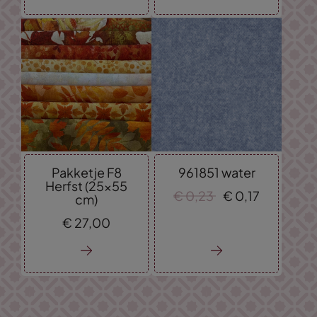
Pakketje F8
961851 water
Herfst (25x55
€
0,
23
€
0,
17
cm)
€
27,
00