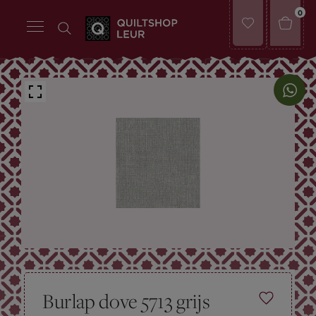
0
Burlap dove 5713 grijs