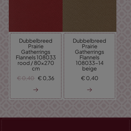
Dubbelbreed
Dubbelbreed
Prairie
Prairie
Gatherrings
Gatherrings
Flannels 108033
Flannels
rood / 80x270
108033-14
cm
beige
€
0,
40
€
0,
36
€
0,
40