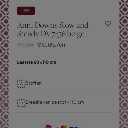
-25%
Anni Downs Slow and
Steady DV7436 beige
€
0,
24
€
0,
18
p/cm
Laatste 60x110 cm
Stoffen
Breedte van de stof - 110 cm