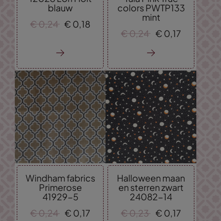
blauw
colors PWTP133
mint
€
0,
24
€
0,
18
€
0,
24
€
0,
17
Windham fabrics
Halloween maan
Primerose
en sterren zwart
41929-5
24082-14
€
0,
24
€
0,
17
€
0,
23
€
0,
17